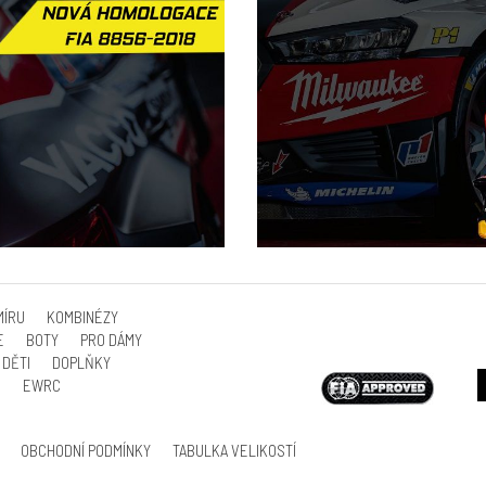
MÍRU
KOMBINÉZY
E
BOTY
PRO DÁMY
DĚTI
DOPLŇKY
S
EWRC
OBCHODNÍ PODMÍNKY
TABULKA VELIKOSTÍ