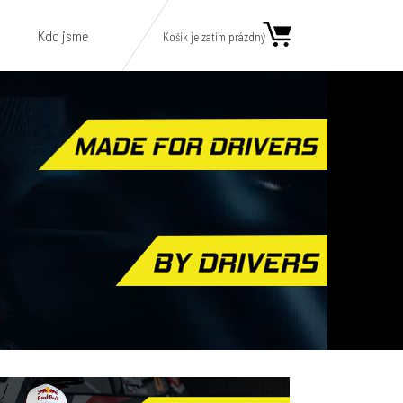
Kdo jsme
Košík je zatím prázdný