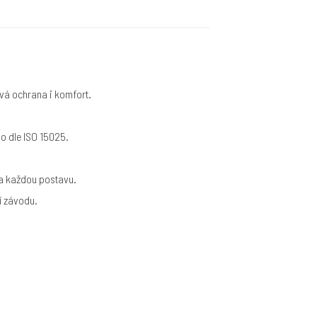
á ochrana i komfort.
o dle ISO 15025.
na každou postavu.
í závodu.