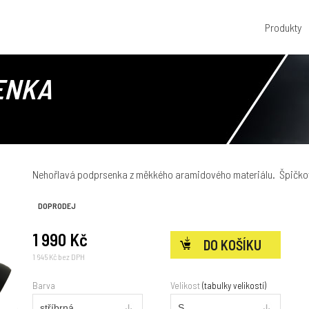
Produkty
ENKA
Nehořlavá podprsenka z měkkého aramidového materiálu. Špičkov
DOPRODEJ
1 990 Kč
1 645 Kč bez DPH
Barva
Velikost
(tabulky velikostí)