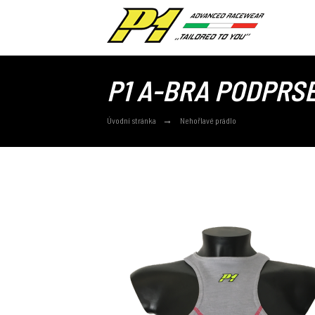
P1 A-BRA PODPRS
Úvodní stránka
Nehořlavé prádlo