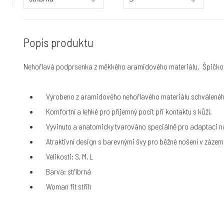
Popis produktu
Nehořlavá podprsenka z měkkého aramidového materiálu. Špičkov
Vyrobeno z aramidového nehořlavého materiálu schválenéh
Komfortní a lehké pro příjemný pocit při kontaktu s kůží.
Vyvinuto a anatomicky tvarováno speciálně pro adaptaci 
Atraktivní design s barevnými švy pro běžné nošení v zázem
Velikosti: S, M, L
Barva: stříbrná
Woman fit střih