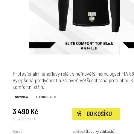
Profesionální nehořlavý rolák s nejnovější homologací FIA 8
Vylepšená prodyšnost a zároveň větší ochrana proti ohni. K
komfortní střih.
NOVINKA
FIA 8856-2018
3 490 Kč
2 884 Kč bez DPH
Barva
Velikost
(tabulky velikostí)