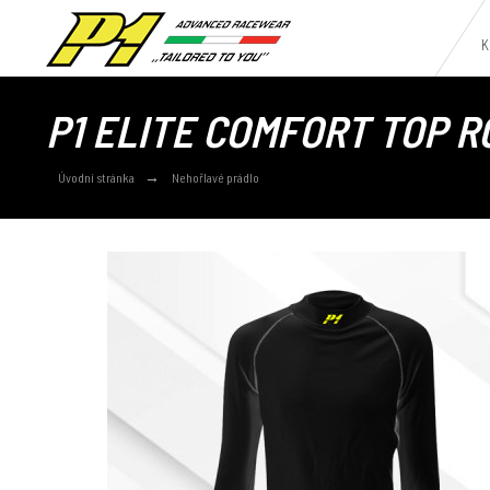
K
P1 ELITE COMFORT TOP 
Úvodní stránka
Nehořlavé prádlo