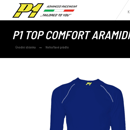
K
P1 TOP COMFORT ARAMID
Úvodní stránka
Nehořlavé prádlo