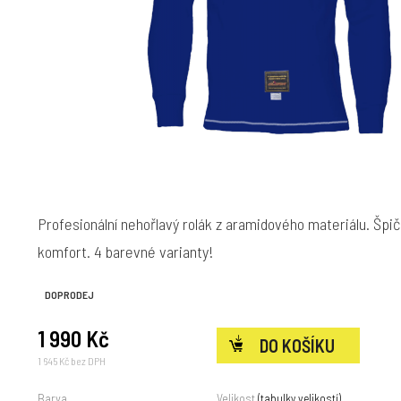
Profesionální nehořlavý rolák z aramidového materiálu. Špi
komfort. 4 barevné varianty!
DOPRODEJ
1 990 Kč
1 645 Kč bez DPH
Barva
Velikost
(tabulky velikostí)